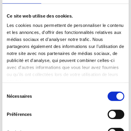
Vous êtes locataire de La
Famennoise et vous
Ce site web utilise des cookies.
souhaitez acheter un
Les cookies nous permettent de personnaliser le contenu
logement ?
et les annonces, d'offrir des fonctionnalités relatives aux
médias sociaux et d'analyser notre trafic. Nous
partageons également des informations sur l'utilisation de
notre site avec nos partenaires de médias sociaux, de
Si vous êtes locataire à La Famennoise et que vous
publicité et d'analyse, qui peuvent combiner celles-ci
souhaitez acheter le logement que vous louez, contactez
La Famennoise qui examinera votre demande.
avec d'autres informations que vous leur avez fournies
ou qu'ils ont collectées lors de votre utilisation de leurs
services.
Sélection
Nécessaires
du
consentement
084/32.21.01 - ligne 1
Préférences
info@famennoise.be