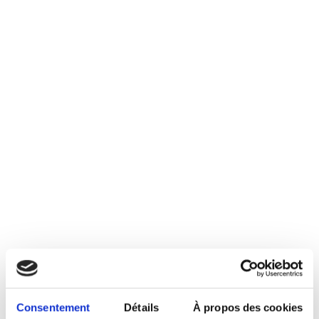
Actuellement, aucun logement n'est
disponible à la vente.
Pour obtenir le formulaire de vente,
contactez-nous
.
Pour découvrir d’autres opportunités d’achats dans
d’autres sociétés, rendez-vous sur le site de la Société
wallonne du logement.
Consentement
Détails
À propos des cookies