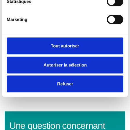
Statistiques
Rue de l’Himage, 81 6900 MARLOIE
(MARCHE)
Marketing
Bureaux accessibles au public :
Lundi :
9h -12h30
Mardi :
9h - 12h30
Tout autoriser
Mercredi :
13h30 - 16h30
Vendredi :
9h - 12h30
Possibilité de prendre rendez-vous
Autoriser la sélection
Suivez-nous sur
Facebook
Refuser
Une question concernant